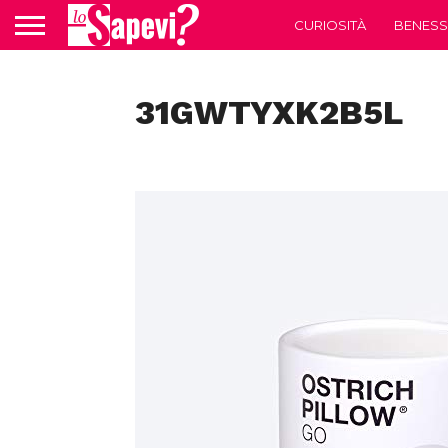
CURIOSITÀ
BENESS
31GWTYXK2B5L