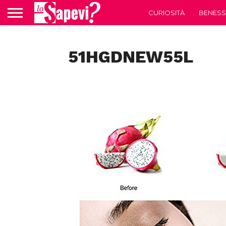
CURIOSITÀ
BENESS
51HGDNEW55L