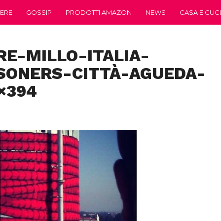
ERE
GOSSIP
PRODOTTI AMAZON
NEWS
CASA E CUC
RE-MILLO-ITALIA-
SONERS-CITTÀ-AGUEDA-
×394