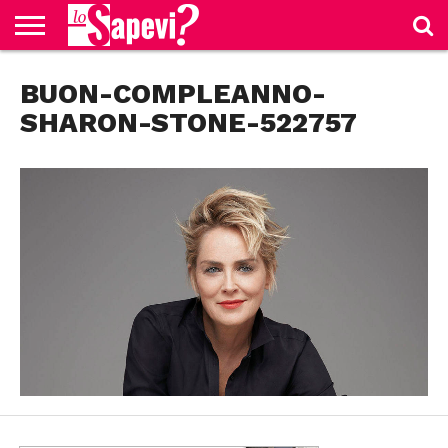
CURIOSITÀ
BUON-COMPLEANNO-
BENESSERE
GOSSIP
PRODOTTI
NEWS
CASA E
AMAZON
CUCINA
SHARON-STONE-522757