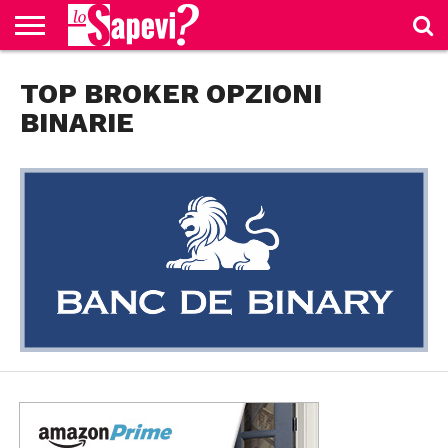
CURIOSITÀ
TOP BROKER OPZIONI
BENESSERE
GOSSIP
PRODOTTI
NEWS
CASA E
AMAZON
CUCINA
BINARIE