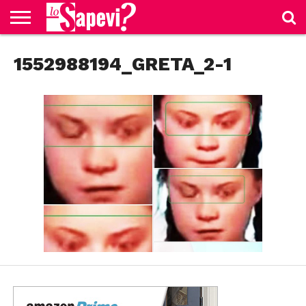
CURIOSITÀ
1552988194_GRETA_2-1
BENESSERE
GOSSIP
PRODOTTI
NEWS
CASA E
AMAZON
CUCINA