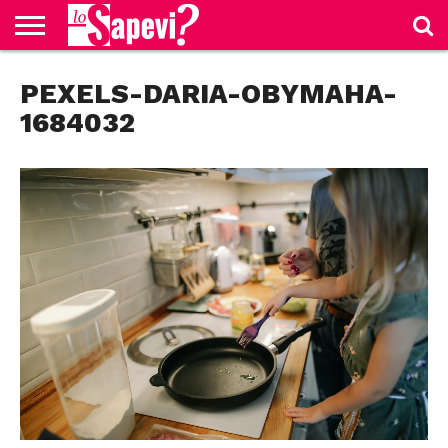
CURIOSITÀ
PEXELS-DARIA-OBYMAHA-
BENESSERE
GOSSIP
PRODOTTI
NEWS
CASA E
AMAZON
CUCINA
1684032