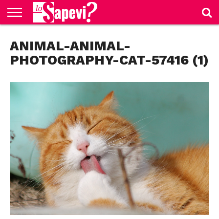
CURIOSITÀ
ANIMAL-ANIMAL-
BENESSERE
GOSSIP
PRODOTTI
NEWS
CASA E
AMAZON
CUCINA
PHOTOGRAPHY-CAT-57416 (1)