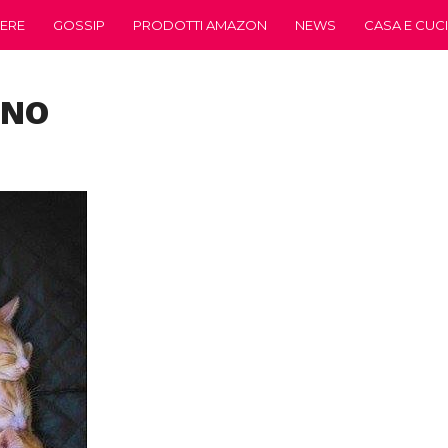
ERE
GOSSIP
PRODOTTI AMAZON
NEWS
CASA E CUC
ONO