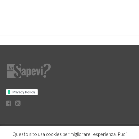
CURIOSITÀ
BENESSERE
GOSSIP
PRODOTTI AMAZON
Questo sito usa cookies per migliorare l'esperienza. Puoi
NEWS
CASA E CUCINA