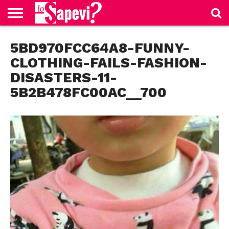
CURIOSITÀ
5BD970FCC64A8-FUNNY-
BENESSERE
GOSSIP
PRODOTTI
NEWS
CASA E
AMAZON
CUCINA
CLOTHING-FAILS-FASHION-
DISASTERS-11-
5B2B478FC00AC__700