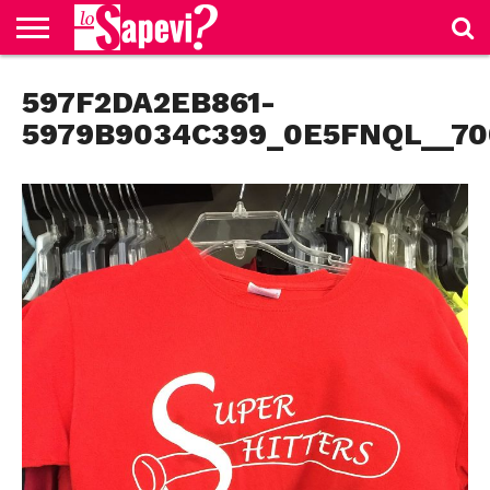
CURIOSITÀ
597F2DA2EB861-
BENESSERE
GOSSIP
PRODOTTI
NEWS
CASA E
AMAZON
CUCINA
5979B9034C399_0E5FNQL__70