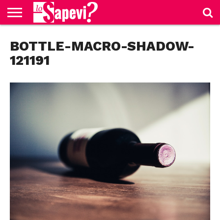
CURIOSITÀ
BOTTLE-MACRO-SHADOW-
BENESSERE
GOSSIP
PRODOTTI
NEWS
CASA E
AMAZON
CUCINA
121191