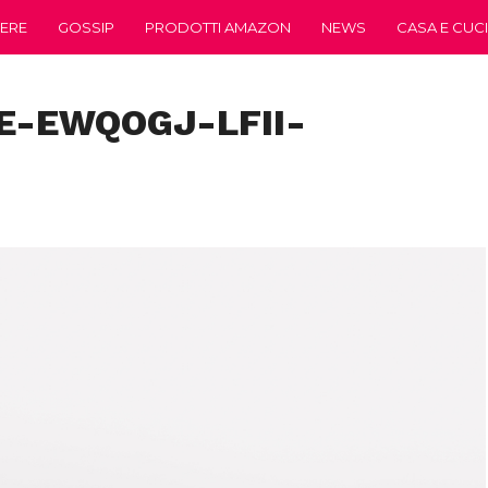
ERE
GOSSIP
PRODOTTI AMAZON
NEWS
CASA E CUC
E-EWQOGJ-LFII-