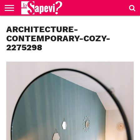
CURIOSITÀ
ARCHITECTURE-
BENESSERE
GOSSIP
PRODOTTI
NEWS
CASA E
AMAZON
CUCINA
CONTEMPORARY-COZY-
2275298