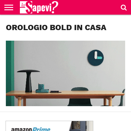
CURIOSITÀ
OROLOGIO BOLD IN CASA
BENESSERE
GOSSIP
PRODOTTI
NEWS
CASA E
AMAZON
CUCINA