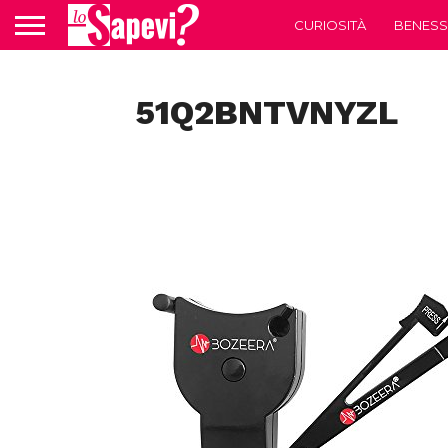
CURIOSITÀ
BENESS
51Q2BNTVNYZL