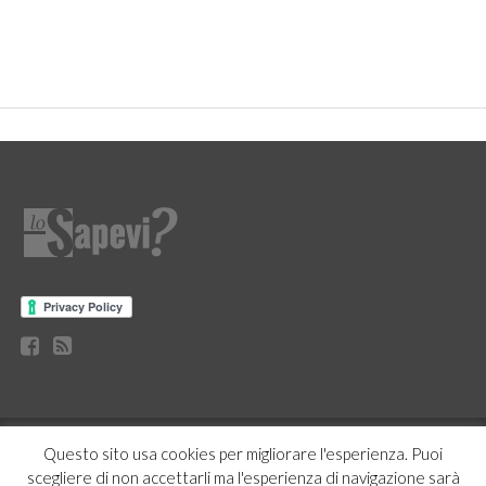
CURIOSITÀ
BENESSERE
GOSSIP
PRODOTTI AMAZON
Questo sito usa cookies per migliorare l'esperienza. Puoi
NEWS
CASA E CUCINA
scegliere di non accettarli ma l'esperienza di navigazione sarà