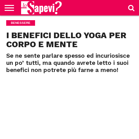
CURIOSITÀ
BENESSERE
BENESSERE
GOSSIP
PRODOTTI
NEWS
CASA E
AMAZON
CUCINA
I BENEFICI DELLO YOGA PER
CORPO E MENTE
Se ne sente parlare spesso ed incuriosisce
un po’ tutti, ma quando avrete letto i suoi
benefici non potrete più farne a meno!