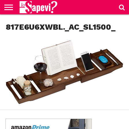
CURIOSITÀ
817E6U6XWBL._AC_SL1500_
BENESSERE
GOSSIP
PRODOTTI
NEWS
CASA E
AMAZON
CUCINA