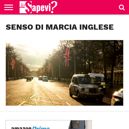
CURIOSITÀ
SENSO DI MARCIA INGLESE
BENESSERE
GOSSIP
PRODOTTI
NEWS
CASA E
AMAZON
CUCINA