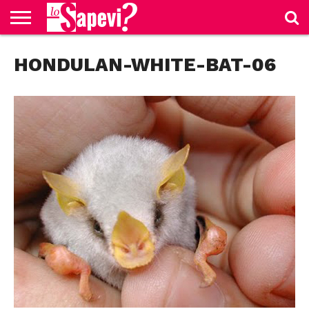
CURIOSITÀ
HONDULAN-WHITE-BAT-06
BENESSERE
GOSSIP
PRODOTTI
NEWS
CASA E
AMAZON
CUCINA