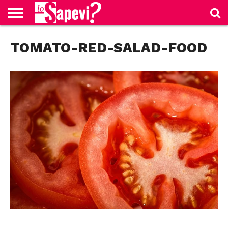
CURIOSITÀ
TOMATO-RED-SALAD-FOOD
BENESSERE
GOSSIP
PRODOTTI
NEWS
CASA E
AMAZON
CUCINA