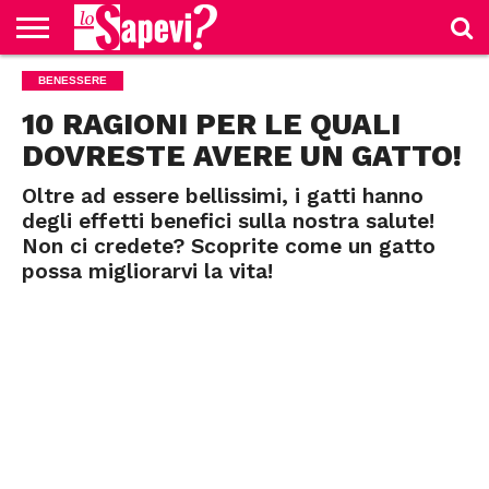
CURIOSITÀ
BENESSERE
BENESSERE
GOSSIP
PRODOTTI
NEWS
CASA E
AMAZON
CUCINA
10 RAGIONI PER LE QUALI
DOVRESTE AVERE UN GATTO!
Oltre ad essere bellissimi, i gatti hanno
degli effetti benefici sulla nostra salute!
Non ci credete? Scoprite come un gatto
possa migliorarvi la vita!